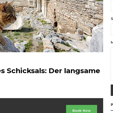
S
es Schicksals: Der langsame
P
Book Now