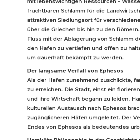
mit lebenswichtigen Ressourcen – Wass
fruchtbaren Schlamm für die Landwirtsc
attraktiven Siedlungsort für verschieden
über die Griechen bis hin zu den Römern
Fluss mit der Ablagerung von Schlamm den
den Hafen zu vertiefen und offen zu halte
um dauerhaft bekämpft zu werden.
Der langsame Verfall von Ephesos
Als der Hafen zunehmend zuschlickte, fa
zu erreichen. Die Stadt, einst ein florie
und ihre Wirtschaft begann zu leiden. H
kulturellen Austausch nach Ephesos bra
zugänglicheren Häfen umgeleitet. Der Ve
Endes von Ephesos als bedeutendes urb
Heraklits Philosophie in der Geschichte