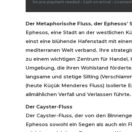
No pre-payment needed • Cash on arrival • License
Der Metaphorische Fluss, der Ephesos’ 
Ephesos, eine Stadt an der westlichen Kü
einst eine blühende Hafenstadt mit einem
mediterranen Welt verband. Ihre strateg
zu einem wichtigen Zentrum für Handel, K
Umgebung, die ihren Wohlstand förderte, 
langsame und stetige Silting (Verschlam
(heute Küçük Menderes Fluss) isolierte 
allmählichen Verfall und Verlassen führte.
Der Cayster-Fluss
Der Cayster-Fluss, der von den Binnenge
Ephesos sowohl ein Segen als auch ein Fl