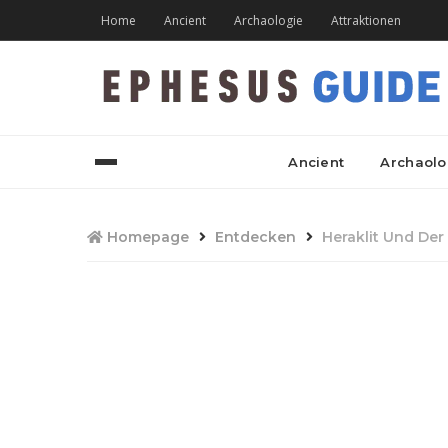
Home
Ancient
Archaologie
Attraktionen
Ancient
Archaolo
Homepage
Entdecken
Heraklit Und De