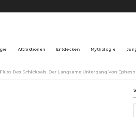
gie
Attraktionen
Entdecken
Mythologie
Jun
r Fluss Des Schicksals: Der Langsame Untergang Von Epheso
S