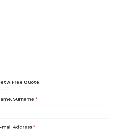
et A Free Quote
Name, Surname
*
-mail Address
*