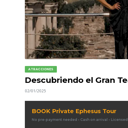
ATRACCIONES
Descubriendo el Gran Te
02/01/2025
BOOK Private Ephesus Tour
No pre-payment needed • Cash on arrival • License