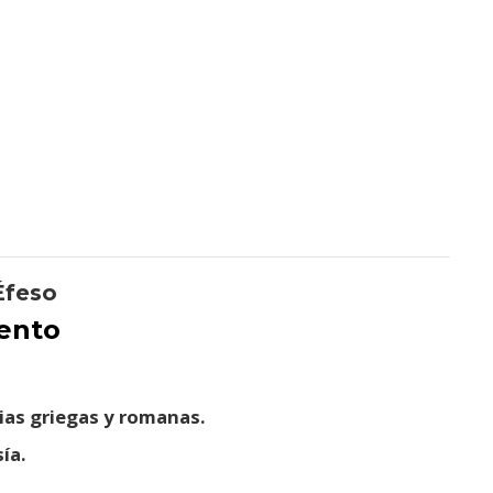
Éfeso
iento
ias griegas y romanas.
ía.