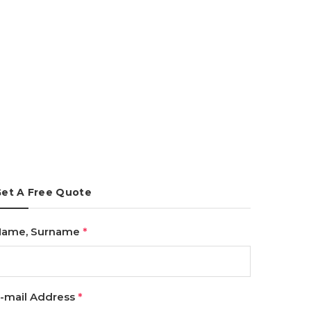
et A Free Quote
Name, Surname
*
-mail Address
*