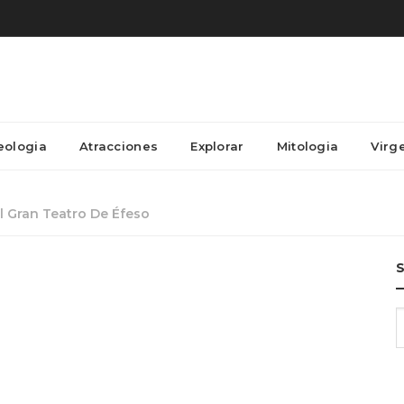
eologia
Atracciones
Explorar
Mitologia
Virg
l Gran Teatro De Éfeso
S