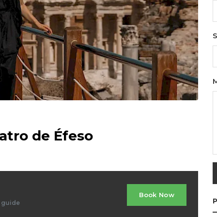
S
atro de Éfeso
Book Now
P
d guide