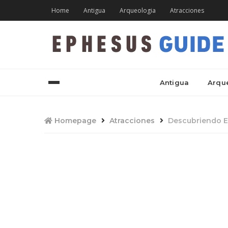
Home
Antigua
Arqueologia
Atracciones
Antigua
Arqu
Homepage
Atracciones
Descubriendo E