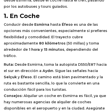
desde Esmirna, desde el coche hasta el tren, pasando
por los autobuses y tours guiados.
1. En Coche
Conducir desde
Esmirna
hasta
Éfeso
es una de las
opciones más convenientes, especialmente si prefieres
flexibilidad y comodidad. El trayecto cubre
aproximadamente
80 kilómetros
(50 millas) y toma
alrededor de
1 hora y 15 minutos
, dependiendo del
tráfico.
Ruta:
Desde Esmirna, toma la autopista D550/E87 hacia
el sur en dirección a
Aydın
. Sigue las señales hacia
Selçuk
y
Éfeso
. El camino está bien pavimentado y la
ruta es bastante sencilla, lo que la convierte en una
conducción fácil para los turistas.
Consejos:
Alquilar un coche en Esmirna es fácil, ya que
hay numerosas agencias de alquiler de coches
disponibles en el aeropuerto y en la ciudad. Asegúrate