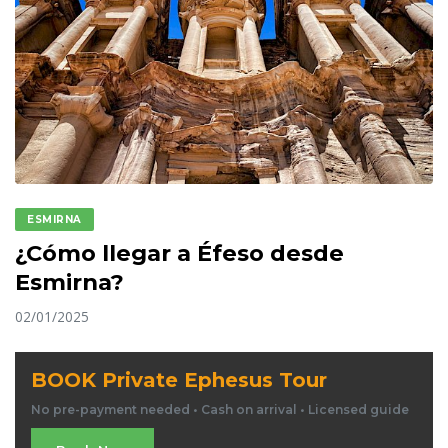
ESMIRNA
¿Cómo llegar a Éfeso desde
Esmirna?
02/01/2025
BOOK Private Ephesus Tour
No pre-payment needed • Cash on arrival • Licensed guide