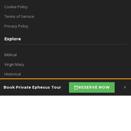
Cookie Policy
Terms of Service
Privacy Policy
Explore
Biblical
Virgin Mary
Historical
Ephesus Now
×
RESERVE NOW
Book Private Ephesus Tour
Before Visit Ephesus
Copyright © 2026 ynsocial | All Rights
Reserved | Owner by Otti Travel