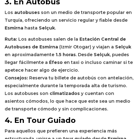
3. En Autobús
Los
autobuses
son un medio de transporte popular en
Turquía, ofreciendo un servicio regular y fiable desde
Esmirna
hasta
Selçuk
.
Ruta:
Los autobuses salen de la
Estación Central de
Autobuses de Esmirna
(Izmir Otogar) y viajan a
Selçuk
en aproximadamente
1.5 horas
. Desde
Selçuk
, puedes
llegar fácilmente a
Éfeso
en taxi o incluso caminar si te
apetece hacer algo de ejercicio.
Consejos:
Reserva tu billete de autobús con antelación,
especialmente durante la temporada alta de turismo.
Los autobuses son
climatizados
y cuentan con
asientos cómodos, lo que hace que este sea un medio
de transporte cómodo y sin complicaciones.
4. En Tour Guiado
Para aquellos que prefieren una experiencia más
estructurada, unirse a un
tour guiado
desde
Esmirna