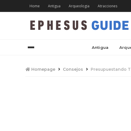
Home
Antigua
Arqueologia
Atracciones
Antigua
Arqu
Homepage
Consejos
Presupuestando Tu