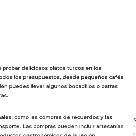
e probar deliciosos platos turcos en los
 todos los presupuestos, desde pequeños cafés
én puedes llevar algunos bocadillos o barras
ras.
nales, como las compras de recuerdos y las
S
nsporte. Las compras pueden incluir artesanías
 productos gastronómicos de la región.