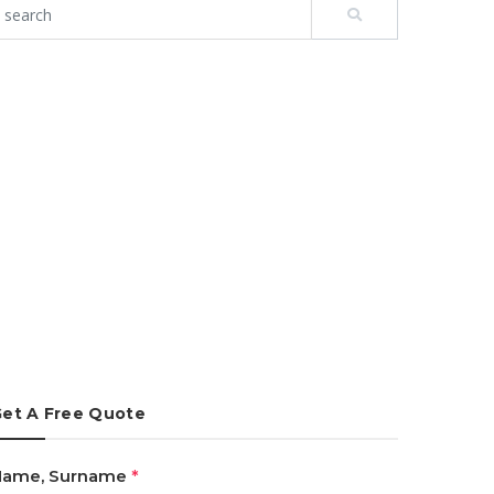
et A Free Quote
Name, Surname
*