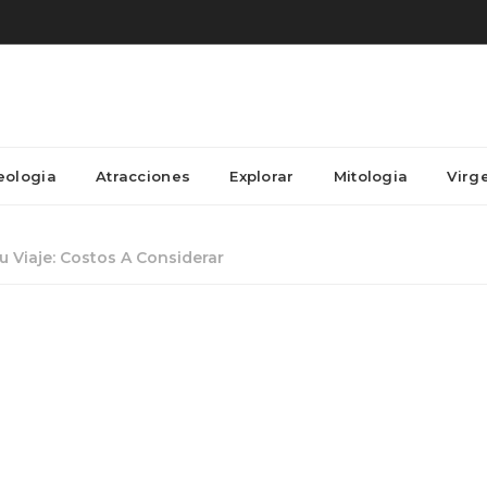
eologia
Atracciones
Explorar
Mitologia
Virg
 Viaje: Costos A Considerar