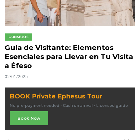
CONSEJOS
Guía de Visitante: Elementos
Esenciales para Llevar en Tu Visita
a Éfeso
02/01/2025
BOOK Private Ephesus Tour
No pre-payment needed • Cash on arrival • Licensed guide
Book Now