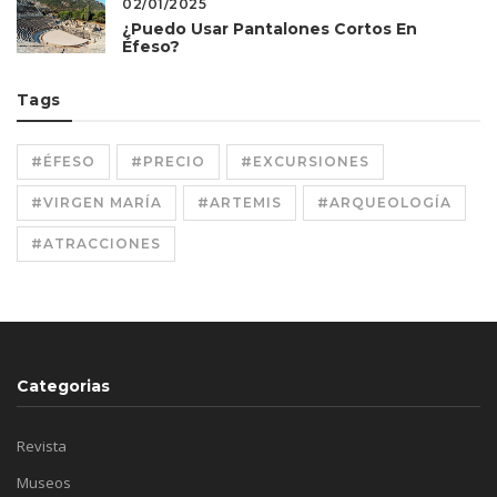
02/01/2025
¿Puedo Usar Pantalones Cortos En
Éfeso?
Tags
#ÉFESO
#PRECIO
#EXCURSIONES
#VIRGEN MARÍA
#ARTEMIS
#ARQUEOLOGÍA
#ATRACCIONES
Categorias
Revista
Museos