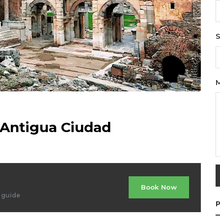
S
 Antigua Ciudad
Book Now
d guide
P