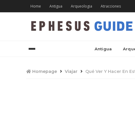
Home
Antigua
Arqueologia
Atracciones
Antigua
Arqu
Homepage
Viajar
Qué Ver Y Hacer En Es