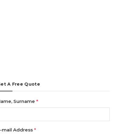
et A Free Quote
Name, Surname
*
-mail Address
*