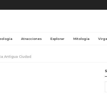
eologia
Atracciones
Explorar
Mitologia
Virg
ta Antigua Ciudad
S