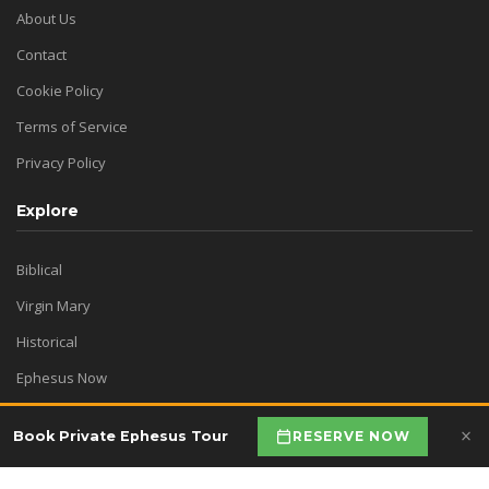
About Us
Contact
Cookie Policy
Terms of Service
Privacy Policy
Explore
Biblical
Virgin Mary
Historical
Ephesus Now
Before Visit Ephesus
×
RESERVE NOW
Book Private Ephesus Tour