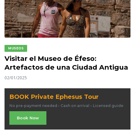
MUSEOS
Visitar el Museo de Éfeso:
Artefactos de una Ciudad Antigua
02/01/2025
BOOK Private Ephesus Tour
No pre-payment needed • Cash on arrival • Licensed guide
Book Now