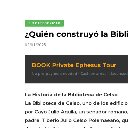
SIN CATEGORIZAR
¿Quién construyó la Bibl
02/01/2025
BOOK Private Ephesus Tour
No pre-payment needed • Cash on arrival • License
La Historia de la Biblioteca de Celso
La Biblioteca de Celso, uno de los edifi
por Cayo Julio Aquila, un senador romano,
padre, Tiberio Julio Celso Polemaeano, q