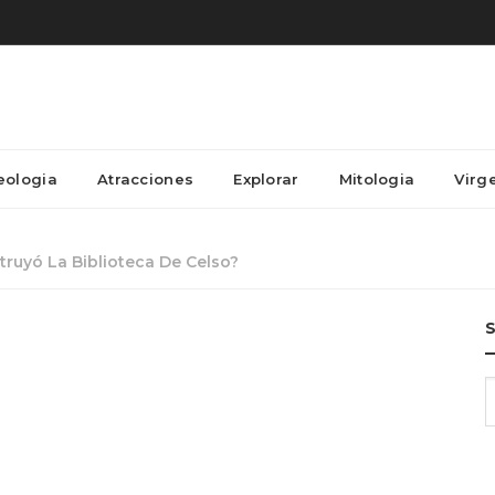
eologia
Atracciones
Explorar
Mitologia
Virg
ruyó La Biblioteca De Celso?
S