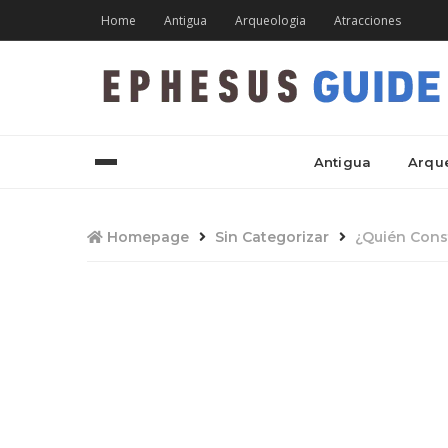
Home
Antigua
Arqueologia
Atracciones
Antigua
Arqu
Homepage
Sin Categorizar
¿Quién Const