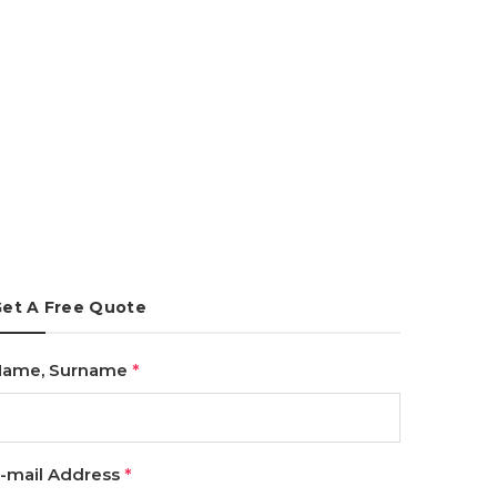
et A Free Quote
Name, Surname
*
-mail Address
*