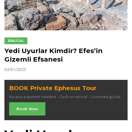
BIBLICAL
Yedi Uyurlar Kimdir? Efes’in
Gizemli Efsanesi
02/01/2025
BOOK Private Ephesus Tour
No pre-payment needed • Cash on arrival • Licensed guide
Book Now